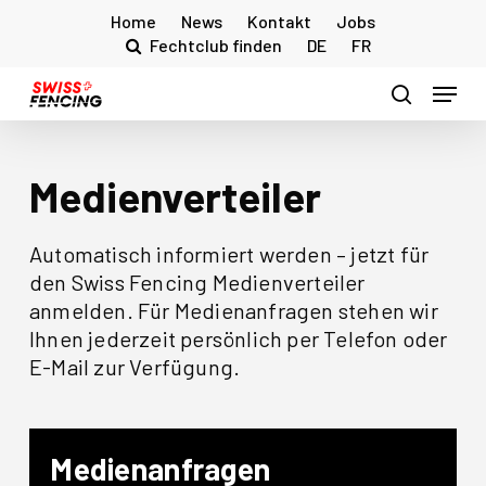
Skip
Home
News
Kontakt
Jobs
to
Fechtclub finden
DE
FR
main
Menu
content
search
Medienverteiler
Automatisch informiert werden – jetzt für
den Swiss Fencing Medienverteiler
anmelden. Für Medienanfragen stehen wir
Ihnen jederzeit persönlich per Telefon oder
E-Mail zur Verfügung.
Medienanfragen