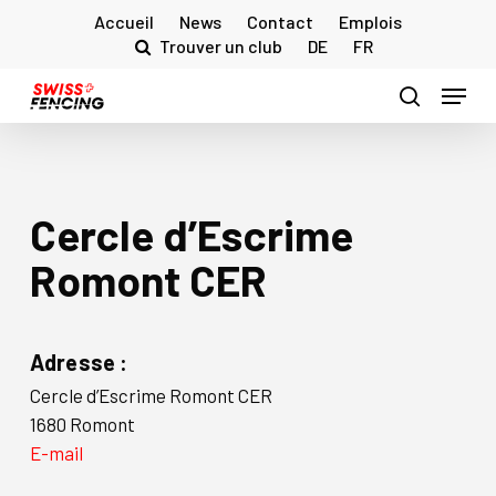
Skip
Accueil
News
Contact
Emplois
to
Trouver un club
DE
FR
main
Menu
content
search
Cercle d’Escrime
Romont CER
Adresse :
Cercle d’Escrime Romont CER
1680 Romont
E-mail