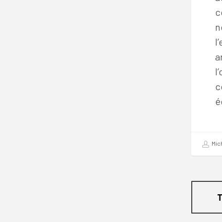
c
n
l
a
l
c
é
Mic
T