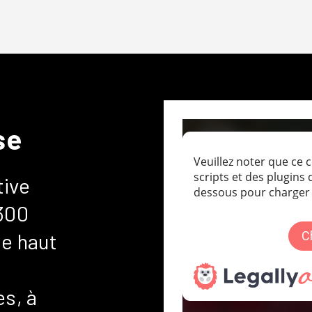
se
tive
 300
de haut
s, à