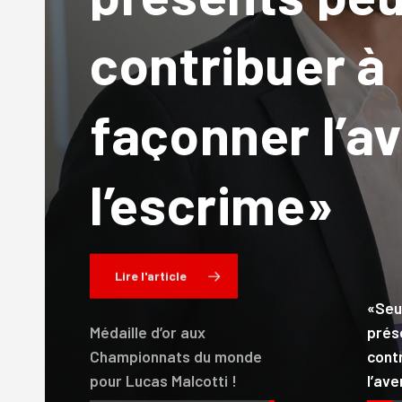
contribuer
à
Championna
suisses
suisse
d’épé
2026
façonner
l’a
monde
l’escrime
l’histoire
pour
de
l’escrime»
Malcotti
niveau
à
!
l’ho
Zoug
Lire l'article
«Seu
Médaille d’or aux
prés
Championnats du monde
cont
pour Lucas Malcotti !
l’ave