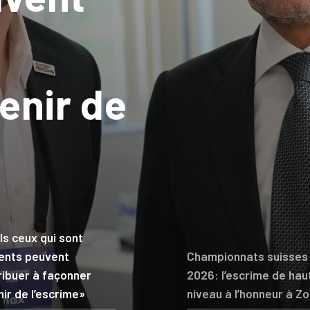
ts
e
:
écrit
du
venir
de
haut
Lucas
nneur
à
ls ceux qui sont
ents peuvent
Championnats suisses
ribuer à façonner
2026: l’escrime de hau
nir de l’escrime»
niveau à l’honneur à Z