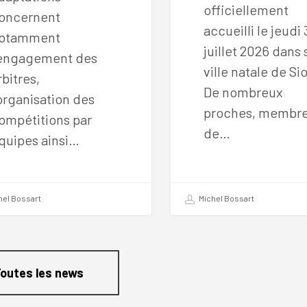
officiellement
oncernent
accueilli le jeudi
otamment
juillet 2026 dans 
’engagement des
ville natale de Si
rbitres,
De nombreux
’organisation des
proches, membr
ompétitions par
de…
quipes ainsi…
hel Bossart
Michel Bossart
outes les news