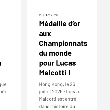
pour
Lucas
Malcotti
26 juillet 2026
Médaille d’or
!
aux
Championnats
du monde
à
pour Lucas
Malcotti !
que
Hong Kong, le 26
épée
juillet 2026 : Lucas
Malcotti est entré
dans l'histoire du