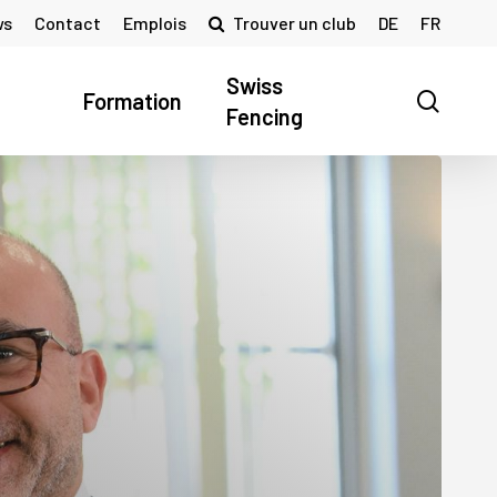
ws
Contact
Emplois
Trouver un club
DE
FR
Swiss
searc
Formation
Fencing