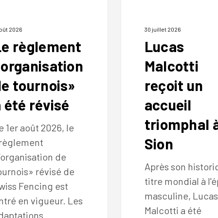
à
Sion
août 2026
30 juillet 2026
Le règlement
Lucas
«organisation
Malcotti
de tournois»
reçoit un
 été révisé
accueil
triomphal 
e 1er août 2026, le
Sion
règlement
’organisation de
Après son histori
ournois» révisé de
titre mondial à l'
wiss Fencing est
masculine, Lucas
ntré en vigueur. Les
Malcotti a été
daptations