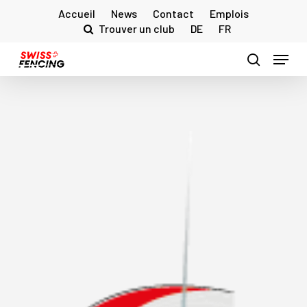
Skip
Accueil
News
Contact
Emplois
to
Trouver un club
DE
FR
main
Menu
content
search