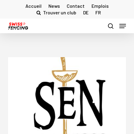
Skip
Accueil
News
Contact
Emplois
to
Trouver un club
DE
FR
main
Menu
content
search