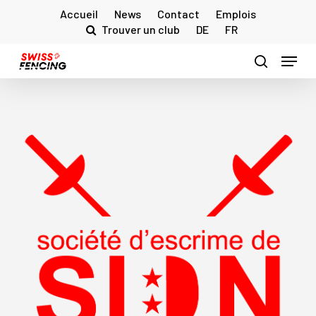
Skip
Accueil
News
Contact
Emplois
to
Trouver un club
DE
FR
main
Menu
content
search