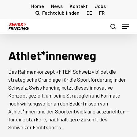
Skip
Home
News
Kontakt
Jobs
to
Fechtclub finden
DE
FR
main
Menu
content
search
Athlet*innenweg
Das Rahmenkonzept «FTEM Schweiz» bildet die
strategische Grundlage für die Sportförderung in der
Schweiz. Swiss Fencing nutzt dieses innovative
Konzept gezielt, um seine Strategien und Formate
noch wirkungsvoller an den Bedürfnissen von
Athlet*innen und der Sportentwicklung auszurichten –
für eine stärkere, nachhaltigere Zukunft des
Schweizer Fechtsports.