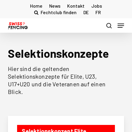
Skip
Home
News
Kontakt
Jobs
to
Fechtclub finden
DE
FR
main
Menu
content
search
Selektionskonzepte
Hier sind die geltenden
Selektionskonzepte für Elite, U23,
U17+U20 und die Veteranen auf einen
Blick.
Selektionskonzept Elite