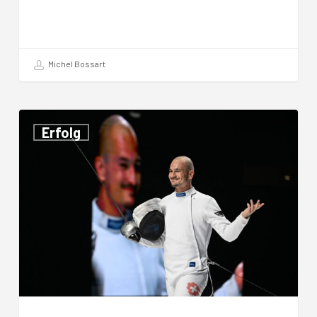
Michel Bossart
WM-
Erfolg
Gold
für
Lucas
Malcotti!