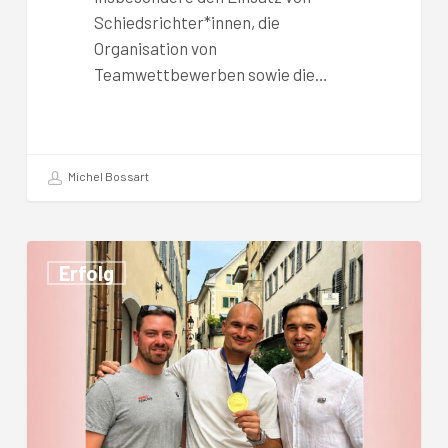
Schiedsrichter*innen, die
Organisation von
Teamwettbewerben sowie die…
Michel Bossart
Lucas
Erfolg
Malcotti
in
Sion
feierlich
empfangen