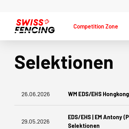
Skip
to
main
Competition Zone
content
Drücke ENTER, um zu suchen oder ESC, um da
Selektionen
WM
26.06.2026
WM EDS/EHS Hongkong | 
EDS/EHS
Hongkong
EDS/EHS
|
EDS/EHS | EM Antony (Par
|
22.
29.05.2026
Selektionen
EM