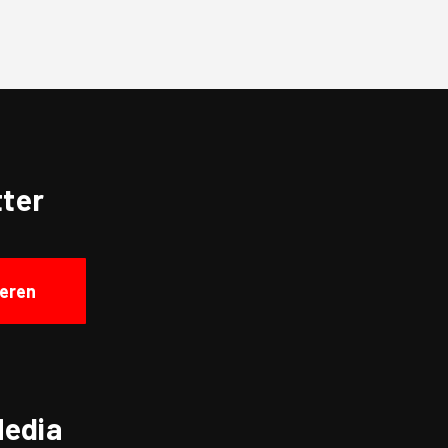
ter
eren
Media