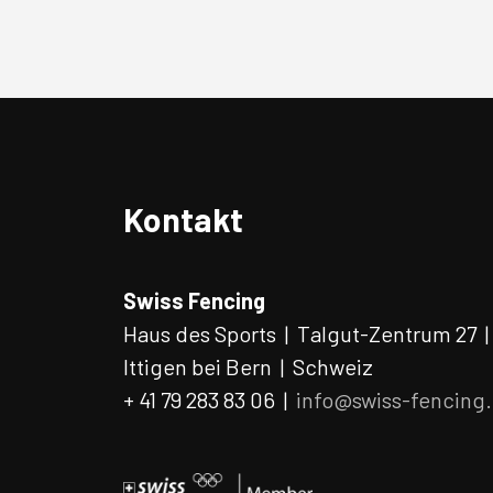
/
Paris
(Damen)
|
22.-24.05.26
|
Selektionen
Kontakt
Swiss Fencing
Haus des Sports | Talgut-Zentrum 27 
Ittigen bei Bern | Schweiz
+ 41 79 283 83 06 |
info@swiss-fencing