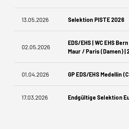
–
Antony
30.07.26
Selektion
(Paris)
|
13.05.2026
Selektion PISTE 2026
PISTE
|
Selektionen
2026
16.-21.06.26
EDS/EHS
|
EDS/EHS | WC EHS Bern 
|
02.05.2026
Selektionen
Maur / Paris (Damen) | 
WC
EHS
GP
Bern
01.04.2026
GP EDS/EHS Medellin (C
EDS/EHS
(Herren)
Medellin
und
Endgültige
(COL)
WC
17.03.2026
Endgültige Selektion 
Selektion
|
EDS
Europameisterschaften
08.–
St.
U23
10.05.26
Maur