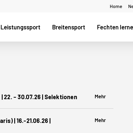
Home
N
Leistungssport
Breitensport
Fechten lern
s Fenster zu schliessen
Mehr
22. – 30.07.26 | Selektionen
Mehr
is) | 16.-21.06.26 |