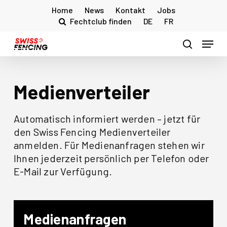
Skip
Home
News
Kontakt
Jobs
to
Fechtclub finden
DE
FR
main
Menu
content
search
Medienverteiler
Automatisch informiert werden – jetzt für
den Swiss Fencing Medienverteiler
anmelden. Für Medienanfragen stehen wir
Ihnen jederzeit persönlich per Telefon oder
E-Mail zur Verfügung.
Medienanfragen