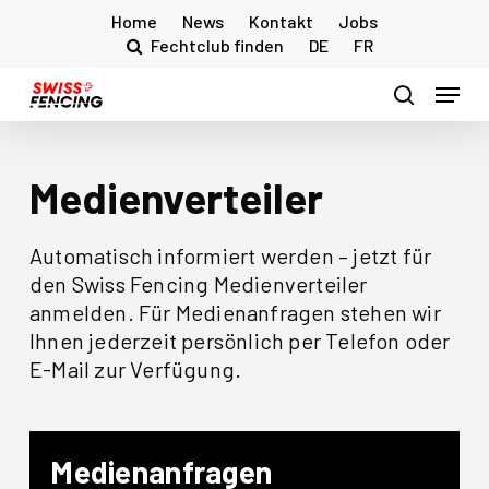
Skip
Home
News
Kontakt
Jobs
to
Fechtclub finden
DE
FR
main
Menu
content
search
Medienverteiler
Automatisch informiert werden – jetzt für
den Swiss Fencing Medienverteiler
anmelden. Für Medienanfragen stehen wir
Ihnen jederzeit persönlich per Telefon oder
E-Mail zur Verfügung.
Medienanfragen