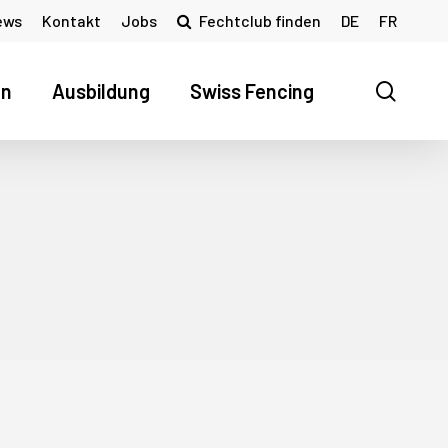
ews
Kontakt
Jobs
Fechtclub finden
DE
FR
searc
en
Ausbildung
Swiss Fencing