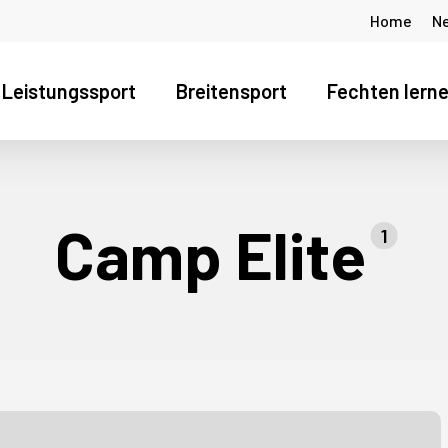
Home
N
Leistungssport
Breitensport
Fechten lern
s Fenster zu schliessen
Camp Elite
1