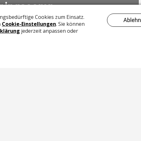
ainingscamp
)
Newslet