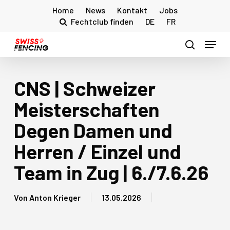
Skip
Home
News
Kontakt
Jobs
to
Fechtclub finden
DE
FR
main
Menu
content
search
CNS | Schweizer
Meisterschaften
Degen Damen und
Herren / Einzel und
Team in Zug | 6./7.6.26
Von
Anton Krieger
13.05.2026