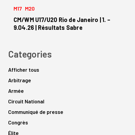
|
CM/WM
M17
M20
CS
U17/U20
par
Rio
CM/WM U17/U20 Rio de Janeiro | 1. –
équipes
de
9.04.26 | Résultats Sabre
Neuchâtel
Janeiro
|
|
Résultats
1.
Categories
–
9.04.26
Afficher tous
|
Arbitrage
Résultats
Sabre
Armée
Circuit National
Communiqué de presse
Congrès
Élite