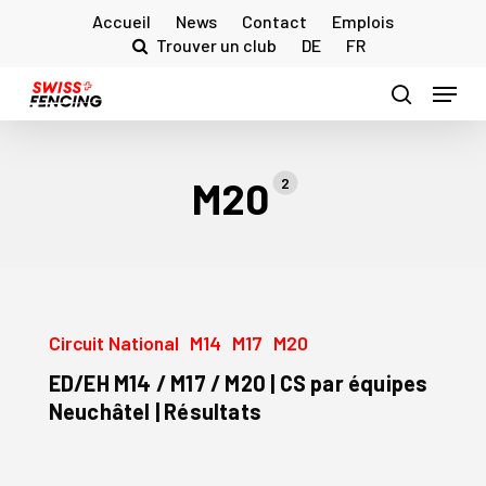
Skip
Accueil
News
Contact
Emplois
to
Trouver un club
DE
FR
main
Menu
content
search
M20
2
ED/EH
Circuit National
M14
M17
M20
M14
/
ED/EH M14 / M17 / M20 | CS par équipes
M17
Neuchâtel | Résultats
/
M20