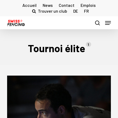
Skip
Accueil
News
Contact
Emplois
to
Trouver un club
DE
FR
main
Menu
content
search
Tournoi élite
1
Ronan
Gustin:
Les
progrès
confirment
que