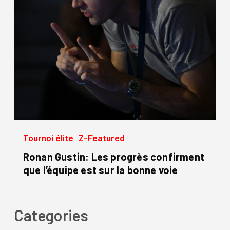
l’équipe
est
sur
la
bonne
voie
Tournoi élite
Z-Featured
Ronan Gustin: Les progrès confirment
que l’équipe est sur la bonne voie
Categories