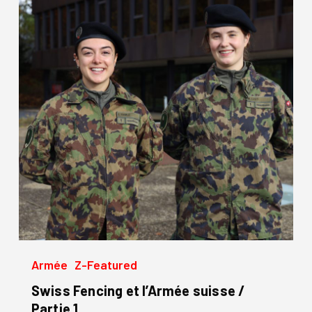
et
l’Armée
suisse
/
Partie
1
Armée
Z-Featured
Swiss Fencing et l’Armée suisse /
Partie 1