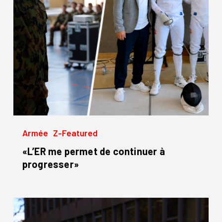
progresser»
Armée
Z-Featured
«L’ER me permet de continuer à
progresser»
Swiss
Fencing