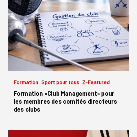
des
comités
directeurs
des
clubs
Formation
Sport pour tous
Z-Featured
Formation «Club Management» pour
les membres des comités directeurs
des clubs
Une