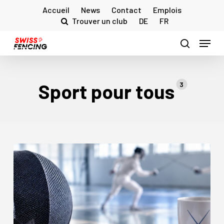
Skip
Accueil
News
Contact
Emplois
to
Trouver un club
DE
FR
main
Menu
content
search
Sport pour tous
3
Formation
«Club
Management»
pour
les
membres