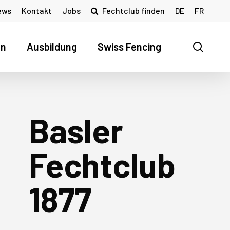
ews
Kontakt
Jobs
Fechtclub finden
DE
FR
searc
en
Ausbildung
Swiss Fencing
Basler
Fechtclub
1877