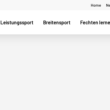
Home
N
Leistungssport
Breitensport
Fechten lern
s Fenster zu schliessen