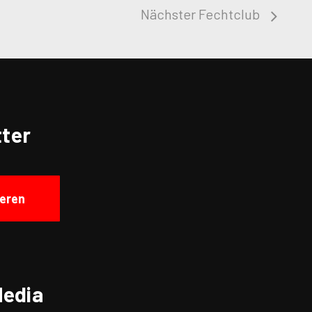
Nächster Fechtclub
ter
eren
Media