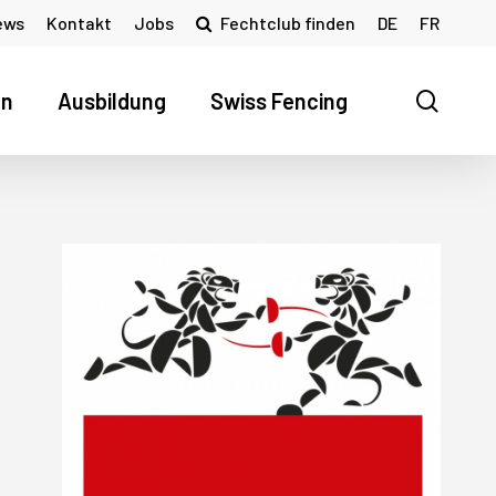
ews
Kontakt
Jobs
Fechtclub finden
DE
FR
searc
en
Ausbildung
Swiss Fencing