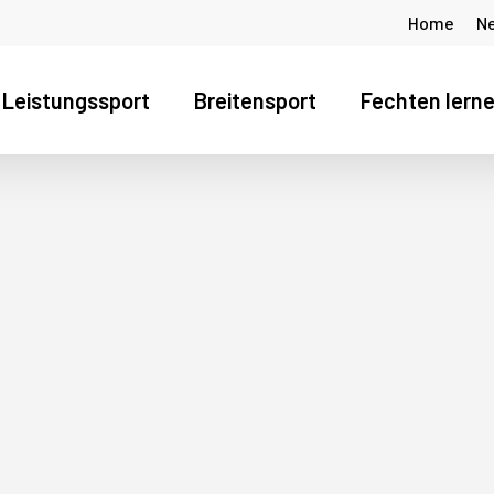
Home
N
Leistungssport
Breitensport
Fechten lern
s Fenster zu schliessen