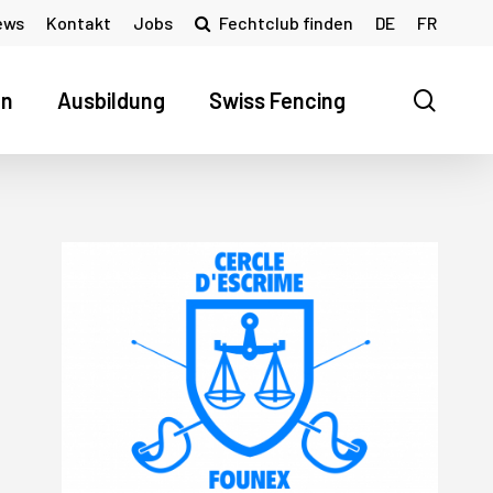
ews
Kontakt
Jobs
Fechtclub finden
DE
FR
searc
en
Ausbildung
Swiss Fencing