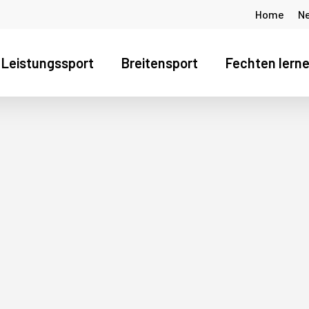
Home
N
Leistungssport
Breitensport
Fechten lern
s Fenster zu schliessen