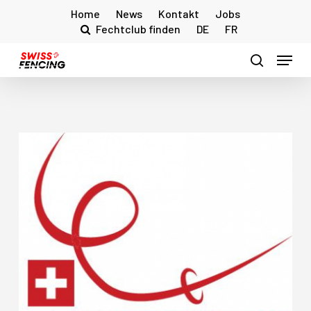
Skip
Home
News
Kontakt
Jobs
to
Fechtclub finden
DE
FR
main
Menu
content
search