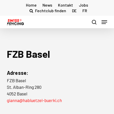
Skip
Home
News
Kontakt
Jobs
to
Fechtclub finden
DE
FR
main
Menu
content
search
FZB Basel
Adresse:
FZB Basel
St. Alban-Ring 280
4052 Basel
gianna@habluetzel-buerki.ch