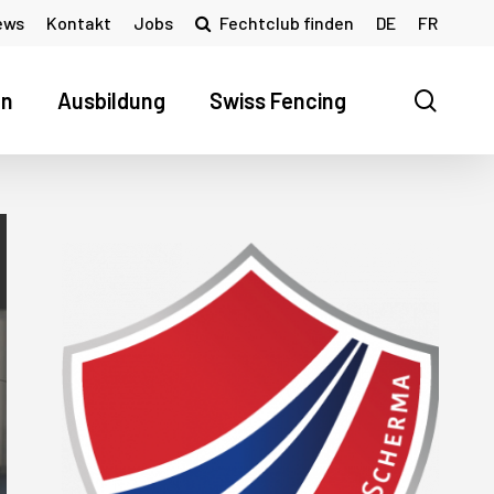
ews
Kontakt
Jobs
Fechtclub finden
DE
FR
searc
en
Ausbildung
Swiss Fencing