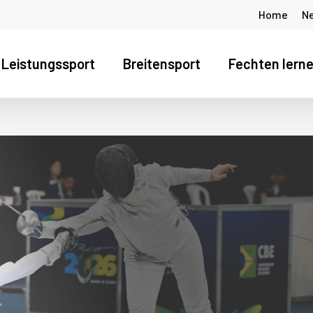
Home
N
Leistungssport
Breitensport
Fechten lern
s Fenster zu schliessen