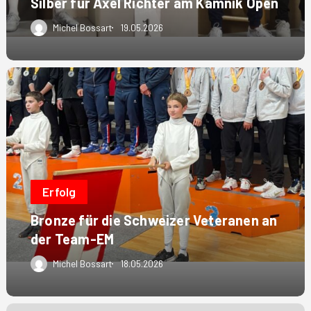
Silber für Axel Richter am Kamnik Open
Michel Bossart
19.05.2026
Bronze
für
die
Schweizer
Veteranen
an
der
Erfolg
Team-
Bronze für die Schweizer Veteranen an
EM
der Team-EM
Michel Bossart
18.05.2026