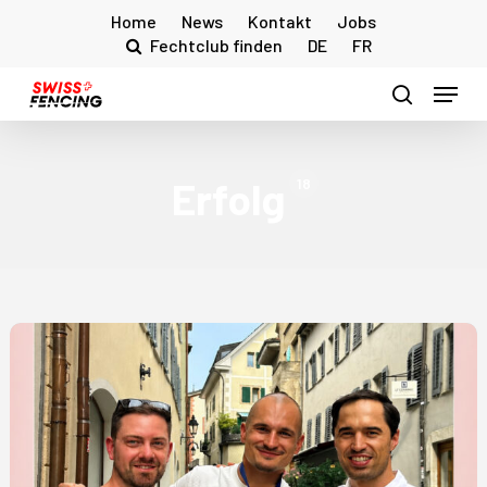
Skip
Home
News
Kontakt
Jobs
to
Fechtclub finden
DE
FR
main
Menu
content
search
Erfolg
18
Lucas
Malcotti
in
Sion
feierlich
empfangen