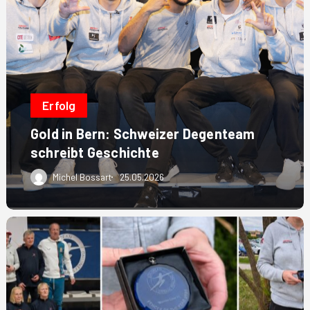
in
Bern:
Schweizer
Degenteam
schreibt
Geschichte
Erfolg
Gold in Bern: Schweizer Degenteam
schreibt Geschichte
Michel Bossart
25.05.2026
Maria
Sapin-
Dornacher
ist
Fechterin