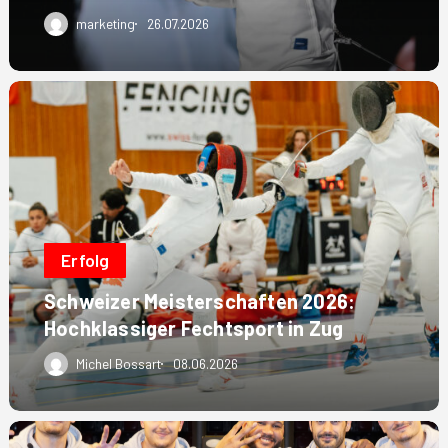
marketing
26.07.2026
Schweizer
Meisterschaften
2026:
Hochklassiger
Fechtsport
in
Zug
Erfolg
Schweizer Meisterschaften 2026:
Hochklassiger Fechtsport in Zug
Michel Bossart
08.06.2026
Gold