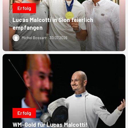
Erfolg
Lucas Malcotti in Sion feierlich
empfangen
Michel Bossart
30.07.2026
WM-
Gold
für
Lucas
Malcotti!
Erfolg
WM-Gold für Lucas Malcotti!