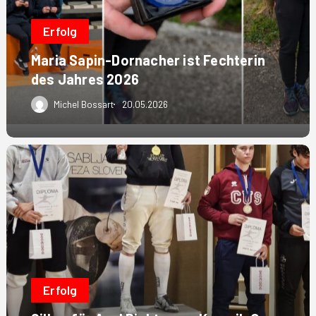
des
Jahres
Erfolg
2026
Maria Sapin-Dornacher ist Fechterin
des Jahres 2026
Michel Bossart
20.05.2026
Silber
für
Axel
Richter
am
Kamnik
Open
Erfolg